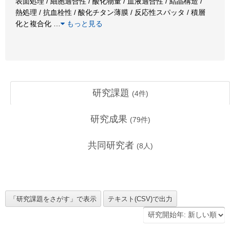
表面処理 / 細胞適合性 / 酸化物量 / 血液適合性 / 結晶構造 /
熱処理 / 抗血栓性 / 酸化チタン薄膜 / 反応性スパッタ / 積層
化と複合化
…
もっと見る
研究課題
(
4
件)
研究成果
(
79
件)
共同研究者
(
8
人)