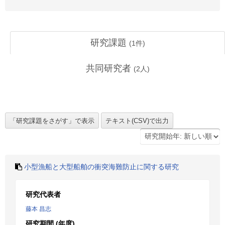
研究課題
(
1
件)
共同研究者
(
2
人)
小型漁船と大型船舶の衝突海難防止に関する研究
研究代表者
藤本 昌志
研究期間 (年度)