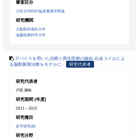
審査区分
小区分58060:臨床看護学関連
研究機関
大阪医科薬科大学
滋慶医療科学大学
デバイスを用いた治療と再生医療の融合-白金コイルによ
る脳動脈瘤治療をモデルに-
研究代表者
研究代表者
戸田 満秋
研究期間 (年度)
2011 – 2012
研究種目
若手研究(B)
研究分野