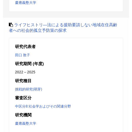
慶應義塾大学
ライフヒストリ―法による援助要請しない地域在住高齢
者への社会的孤立予防策の探求
研究代表者
田口 敦子
研究期間 (年度)
2022 – 2025
研究種目
挑戦的研究(萌芽)
審査区分
中区分8:社会学およびその関連分野
研究機関
慶應義塾大学