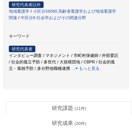
研究代表者以外
地域看護学
/
小区分58080:高齢者看護学および地域看護学
関連
/
中区分8:社会学およびその関連分野
キーワード
研究代表者
インタビュー調査 / マネジメント / 市町村保健師 / 外部委託
/ 社会的孤立予防 / 多世代 / 大規模団地 / CBPR / 社会的孤
立・孤独予防 / 多分野他職種連携
…
もっと見る
研究課題
(
11
件)
研究成果
(
20
件)