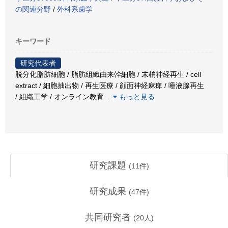
の関連分野
/
外科系歯学
キーワード
研究代表者
脱分化脂肪細胞 / 脂肪組織由来幹細胞 / 末梢神経再生 / cell
extract / 細胞抽出物 / 再生医療 / 顔面神経麻痺 / 唾液腺再生
/ 組織工学 / オンライン教育
…
もっと見る
研究課題
(
11
件)
研究成果
(
47
件)
共同研究者
(
20
人)