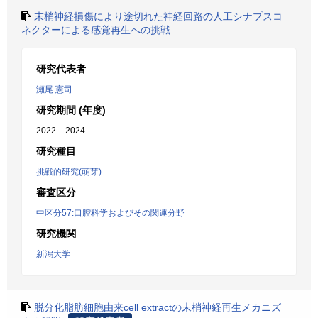
末梢神経損傷により途切れた神経回路の人工シナプスコ
ネクターによる感覚再生への挑戦
研究代表者
瀬尾 憲司
研究期間 (年度)
2022 – 2024
研究種目
挑戦的研究(萌芽)
審査区分
中区分57:口腔科学およびその関連分野
研究機関
新潟大学
脱分化脂肪細胞由来cell extractの末梢神経再生メカニズ