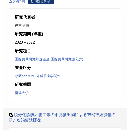
ムの解明
研究代表者
研究代表者
岸本 直隆
研究期間 (年度)
2020 – 2022
研究種目
国際共同研究加速基金(国際共同研究強化(A))
審査区分
小区分57060:外科系歯学関連
研究機関
新潟大学
脱分化脂肪細胞由来の細胞抽出物による末梢神経損傷の
新たな治療法開発