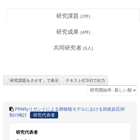
研究課題
(
2
件)
研究成果
(
4
件)
共同研究者
(
6
人)
PPARγリガンドによる肺移植モデルにおける拒絶反応抑
制の検討
研究代表者
研究代表者