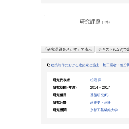
研究課題
(
1
件)
建築制作における建築家と施主・施工業者・他分
研究代表者
松隈 洋
研究期間 (年度)
2014 – 2017
研究種目
基盤研究(B)
研究分野
建築史・意匠
研究機関
京都工芸繊維大学