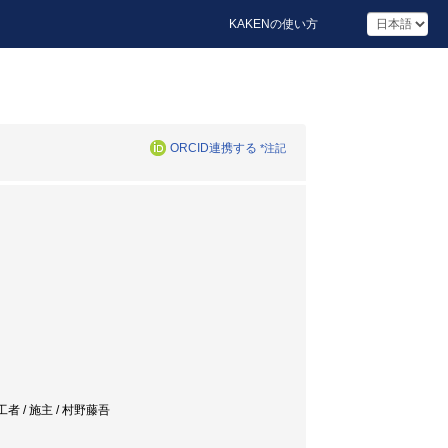
KAKENの使い方
ORCID連携する
*注記
工者 / 施主 / 村野藤吾