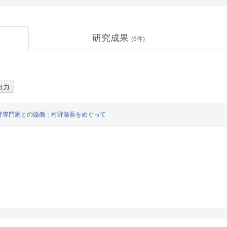
研究成果
(
6
件)
野専門家との協働：村野藤吾をめぐって