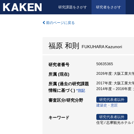
研究課題をさがす
研究者をさがす
前のページに戻る
福原 和則
FUKUHARA Kazunori
50635365
研究者番号
2026年度: 大阪工業
所属 (現在)
2017年度: 大阪工業
所属 (過去の研究課題
2014年度 – 2016年度
情報に基づく)
*注記
研究代表者以外
審査区分/研究分野
建築史・意匠
研究代表者以外
キーワード
住宅 / 志摩観光ホテル / 