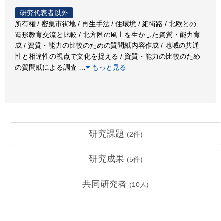
研究代表者以外
所有権 / 密集市街地 / 再生手法 / 住環境 / 細街路 / 北欧との
造形教育交流と比較 / 北方圏の風土を生かした資質・能力育
成 / 資質・能力の比較のための質問紙内容作成 / 地域の共通
性と相違性の視点で文化を捉える / 資質・能力の比較のため
の質問紙による調査
…
もっと見る
研究課題
(
2
件)
研究成果
(
5
件)
共同研究者
(
10
人)