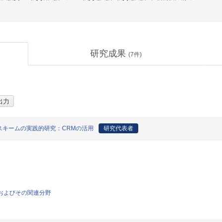
研究成果
(
7
件)
スキームの実践的研究：CRMの活用
研究代表者
学およびその関連分野