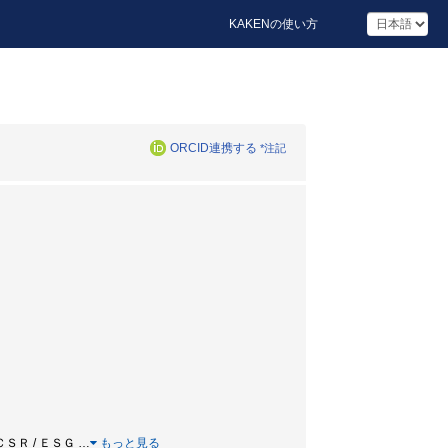
KAKENの使い方
ORCID連携する
*注記
ＣＳＲ / ＥＳＧ
…
もっと見る