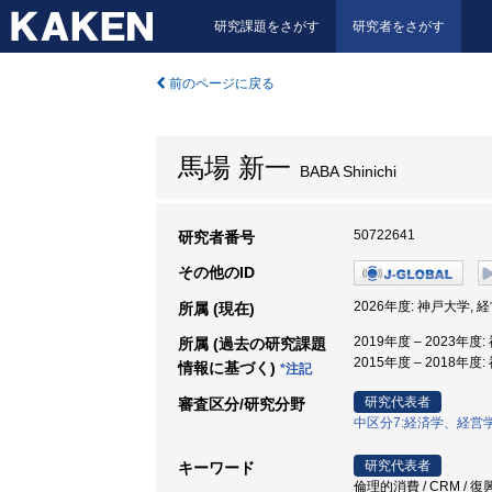
研究課題をさがす
研究者をさがす
前のページに戻る
馬場 新一
BABA Shinichi
50722641
研究者番号
その他のID
2026年度: 神戸大学,
所属 (現在)
2019年度 – 2023
所属 (過去の研究課題
2015年度 – 2018年
情報に基づく)
*注記
研究代表者
審査区分/研究分野
中区分7:経済学、経営
研究代表者
キーワード
倫理的消費 / CRM / 