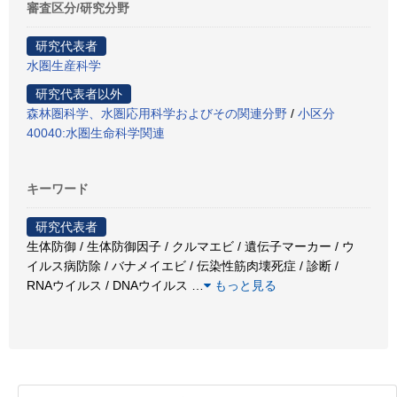
審査区分/研究分野
研究代表者
水圏生産科学
研究代表者以外
森林圏科学、水圏応用科学およびその関連分野
/
小区分
40040:水圏生命科学関連
キーワード
研究代表者
生体防御 / 生体防御因子 / クルマエビ / 遺伝子マーカー / ウ
イルス病防除 / バナメイエビ / 伝染性筋肉壊死症 / 診断 /
RNAウイルス / DNAウイルス
…
もっと見る