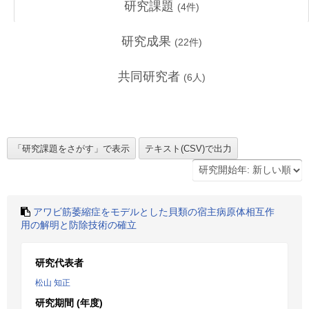
研究課題
(
4
件)
研究成果
(
22
件)
共同研究者
(
6
人)
アワビ筋萎縮症をモデルとした貝類の宿主病原体相互作
用の解明と防除技術の確立
研究代表者
松山 知正
研究期間 (年度)