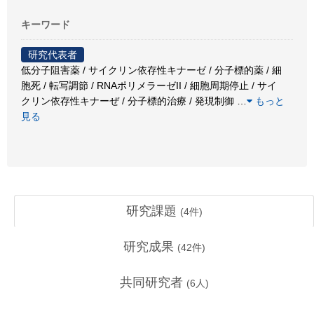
キーワード
研究代表者
低分子阻害薬 / サイクリン依存性キナーゼ / 分子標的薬 / 細
胞死 / 転写調節 / RNAポリメラーゼII / 細胞周期停止 / サイ
クリン依存性キナーぜ / 分子標的治療 / 発現制御
…
もっと
見る
研究課題
(
4
件)
研究成果
(
42
件)
共同研究者
(
6
人)