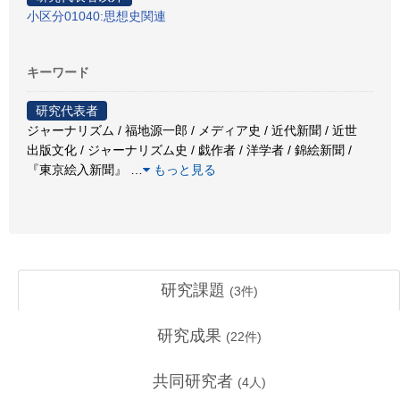
小区分01040:思想史関連
キーワード
研究代表者
ジャーナリズム / 福地源一郎 / メディア史 / 近代新聞 / 近世
出版文化 / ジャーナリズム史 / 戯作者 / 洋学者 / 錦絵新聞 /
『東京絵入新聞』
…
もっと見る
研究課題
(
3
件)
研究成果
(
22
件)
共同研究者
(
4
人)