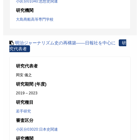
小区分01040:思想史関連
研究機関
大島商船高等専門学校
明治ジャーナリズム史の再構築――日報社を中心に
研
究代表者
研究代表者
岡安 儀之
研究期間 (年度)
2019 – 2023
研究種目
若手研究
審査区分
小区分03020:日本史関連
研究機関