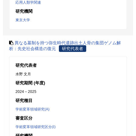
応用人類学関連
研究機関
東京大学
異なる墓制を持つ弥生時代遺跡出土人骨の集団ゲノム解
析：先史社会構造の復元
研究代表者
研究代表者
水野 文月
研究期間 (年度)
2024 – 2025
研究種目
学術変革領域研究(A)
審査区分
学術変革領域研究区分(Ⅰ)
研究機関