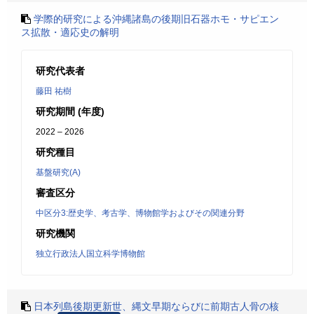
学際的研究による沖縄諸島の後期旧石器ホモ・サピエン
ス拡散・適応史の解明
研究代表者
藤田 祐樹
研究期間 (年度)
2022 – 2026
研究種目
基盤研究(A)
審査区分
中区分3:歴史学、考古学、博物館学およびその関連分野
研究機関
独立行政法人国立科学博物館
日本列島後期更新世、縄文早期ならびに前期古人骨の核