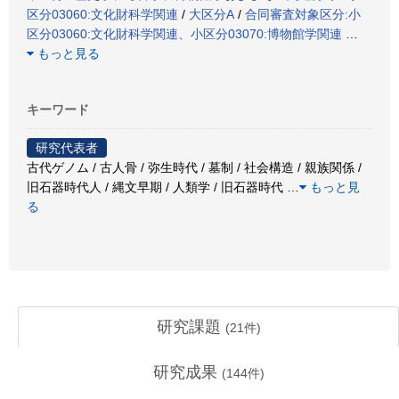
区分03060:文化財科学関連
/
大区分A
/
合同審査対象区分:小
区分03060:文化財科学関連、小区分03070:博物館学関連
…
もっと見る
キーワード
研究代表者
古代ゲノム / 古人骨 / 弥生時代 / 墓制 / 社会構造 / 親族関係 /
旧石器時代人 / 縄文早期 / 人類学 / 旧石器時代
…
もっと見
る
研究課題
(
21
件)
研究成果
(
144
件)