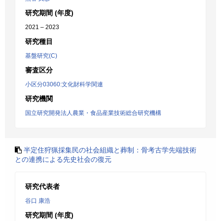
研究期間 (年度)
2021 – 2023
研究種目
基盤研究(C)
審査区分
小区分03060:文化財科学関連
研究機関
国立研究開発法人農業・食品産業技術総合研究機構
半定住狩猟採集民の社会組織と葬制：骨考古学先端技術
との連携による先史社会の復元
研究代表者
谷口 康浩
研究期間 (年度)