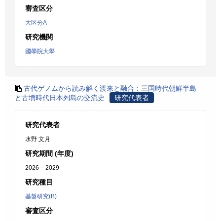
審査区分
大区分A
研究機関
國學院大學
古代ゲノムから読み解く渡来と融合：三国時代朝鮮半島
と古墳時代日本列島の交流史
研究代表者
研究代表者
水野 文月
研究期間 (年度)
2026 – 2029
研究種目
基盤研究(B)
審査区分