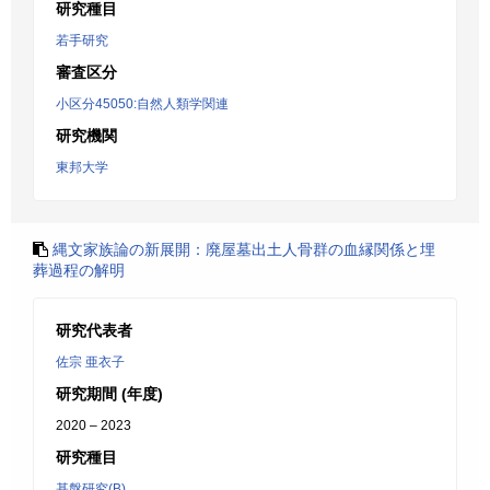
研究種目
若手研究
審査区分
小区分45050:自然人類学関連
研究機関
東邦大学
縄文家族論の新展開：廃屋墓出土人骨群の血縁関係と埋
葬過程の解明
研究代表者
佐宗 亜衣子
研究期間 (年度)
2020 – 2023
研究種目
基盤研究(B)