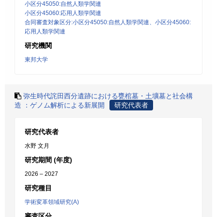
小区分45050:自然人類学関連
小区分45060:応用人類学関連
合同審査対象区分:小区分45050:自然人類学関連、小区分45060:
応用人類学関連
研究機関
東邦大学
弥生時代詫田西分遺跡における甕棺墓・土壙墓と社会構
造 ：ゲノム解析による新展開
研究代表者
研究代表者
水野 文月
研究期間 (年度)
2026 – 2027
研究種目
学術変革領域研究(A)
審査区分