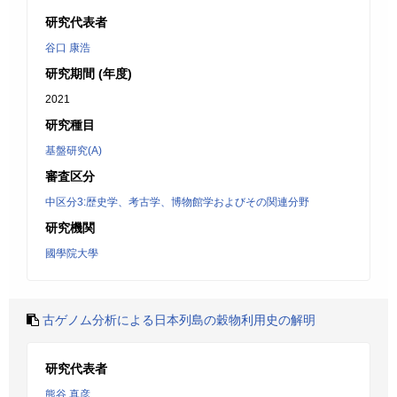
研究代表者
谷口 康浩
研究期間 (年度)
2021
研究種目
基盤研究(A)
審査区分
中区分3:歴史学、考古学、博物館学およびその関連分野
研究機関
國學院大學
古ゲノム分析による日本列島の穀物利用史の解明
研究代表者
熊谷 真彦