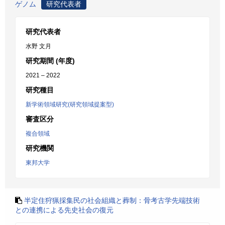
ゲノム
研究代表者
研究代表者
水野 文月
研究期間 (年度)
2021 – 2022
研究種目
新学術領域研究(研究領域提案型)
審査区分
複合領域
研究機関
東邦大学
半定住狩猟採集民の社会組織と葬制：骨考古学先端技術
との連携による先史社会の復元