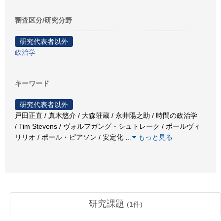
審査区分/研究分野
研究代表者以外
政治学
キーワード
研究代表者以外
戸田正直 / 真木悠介 / 大森荘蔵 / 永井陽之助 / 時間の政治学
/ Tim Stevens / ヴォルフガング・シュトレーク / ポールヴィ
リリオ / ポール・ピアソン / 安定化
…
もっと見る
研究課題
(
1
件)