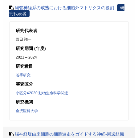
腸管神経系の成熟における細胞外マトリクスの役割
研
究代表者
研究代表者
西田 翔一
研究期間 (年度)
2021 – 2024
研究種目
若手研究
審査区分
小区分42030:動物生命科学関連
研究機関
金沢医科大学
腸神経堤由来細胞の細胞遊走をガイドする神経-周辺組織