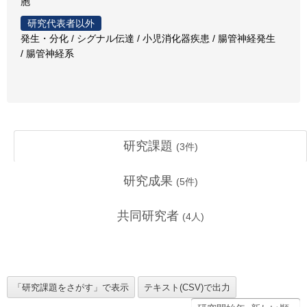
胞
研究代表者以外
発生・分化 / シグナル伝達 / 小児消化器疾患 / 腸管神経発生
/ 腸管神経系
研究課題
(
3
件)
研究成果
(
5
件)
共同研究者
(
4
人)