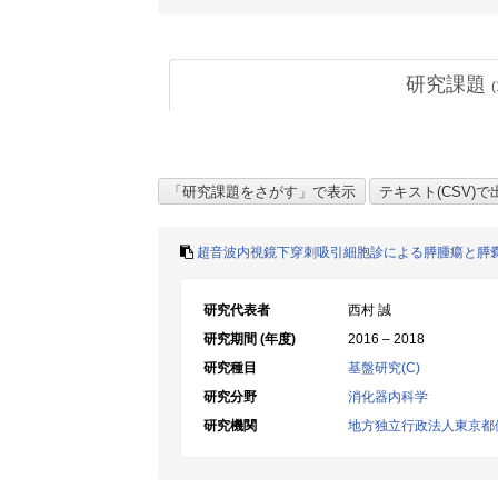
研究課題
(
超音波内視鏡下穿刺吸引細胞診による膵腫瘍と膵
研究代表者
西村 誠
研究期間 (年度)
2016 – 2018
研究種目
基盤研究(C)
研究分野
消化器内科学
研究機関
地方独立行政法人東京都