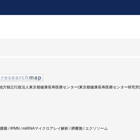
8年度: 地方独立行政法人東京都健康長寿医療センター(東京都健康長寿医療センター研究所
膵腫瘍 / IPMN / miRNAマイクロアレイ解析 / 膵嚢胞 / エクソソーム