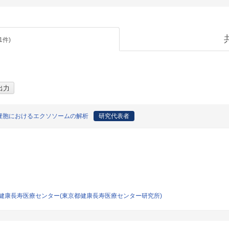
1
件)
嚢胞におけるエクソソームの解析
研究代表者
健康長寿医療センター(東京都健康長寿医療センター研究所)