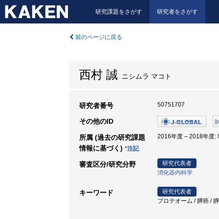
研究課題をさがす
研究者をさがす
前のページに戻る
西村 誠
ニシムラ マコト
50751707
研究者番号
その他のID
2016年度 – 201
所属 (過去の研究課題
情報に基づく)
*注記
研究代表者
審査区分/研究分野
消化器内科学
研究代表者
キーワード
プロテオーム / 膵癌 / 