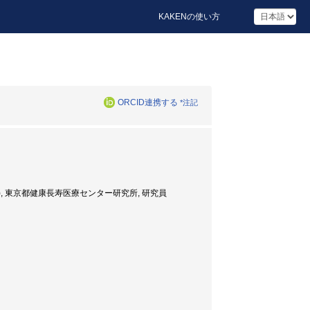
KAKENの使い方
ORCID連携する
*注記
), 東京都健康長寿医療センター研究所, 研究員