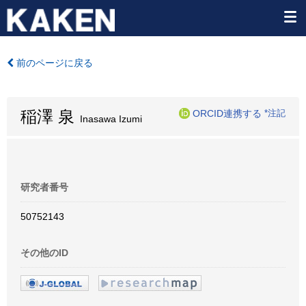
前のページに戻る
稲澤 泉
ORCID連携する
*注記
Inasawa Izumi
研究者番号
50752143
その他のID