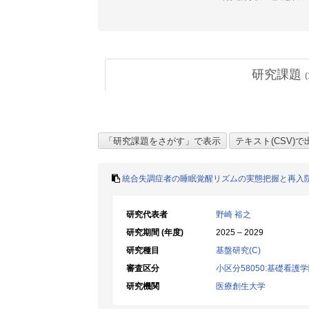
研究課題
(
統合失調症者の睡眠覚醒リズムの実態把握と再入
研究代表者
野崎 裕之
研究期間 (年度)
2025 – 2029
研究種目
基盤研究(C)
審査区分
小区分58050:基礎看護
研究機関
医療創生大学