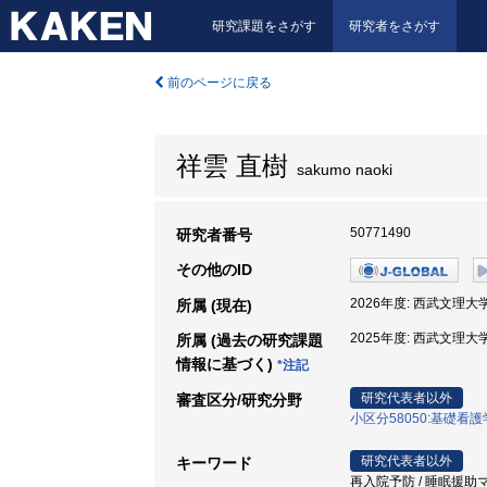
研究課題をさがす
研究者をさがす
前のページに戻る
祥雲 直樹
sakumo naoki
50771490
研究者番号
その他のID
2026年度: 西武文理大学
所属 (現在)
2025年度: 西武文理大学
所属 (過去の研究課題
情報に基づく)
*注記
研究代表者以外
審査区分/研究分野
小区分58050:基礎看
研究代表者以外
キーワード
再入院予防 / 睡眠援助