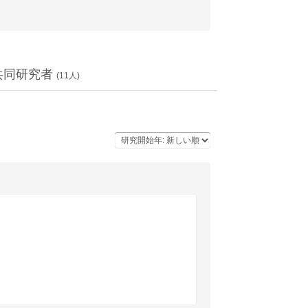
共同研究者
(
11
人)