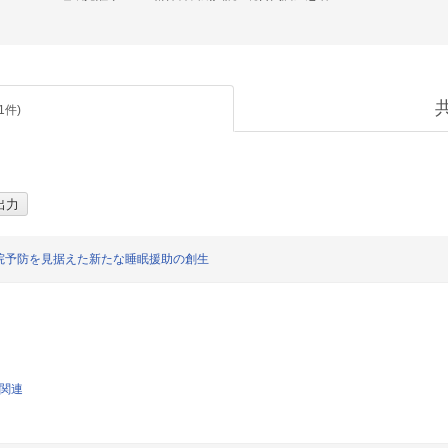
1
件)
院予防を見据えた新たな睡眠援助の創生
学関連