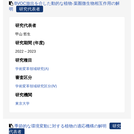
BVOC放出を介した動的な植物-葉圏微生物相互作用の解
明
研究代表者
研究代表者
甲山 哲生
研究期間 (年度)
2022 – 2023
研究種目
学術変革領域研究(A)
審査区分
学術変革領域研究区分(Ⅳ)
研究機関
東京大学
季節的な環境変動に対する植物の適応機構の解明
研究
代表者