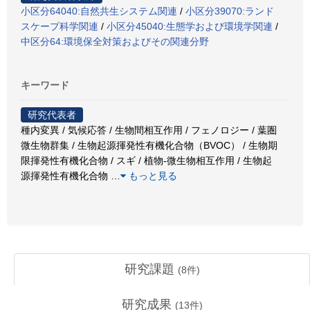
小区分64040:自然共生システム関連
/
小区分39070:ランド
スケープ科学関連
/
小区分45040:生態学および環境学関連
/
中区分64:環境保全対策およびその関連分野
キーワード
研究代表者
種内変異 / 気候応答 / 生物間相互作用 / フェノロジー / 葉圏
微生物群集 / 生物起源揮発性有機化合物（BVOC） / 生物期
限揮発性有機化合物 / スギ / 植物-微生物相互作用 / 生物起
源揮発性有機化合物
…
もっと見る
研究課題
(
8
件)
研究成果
(
13
件)