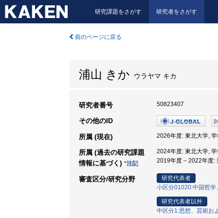
研究課題をさがす
研究者をさがす
前のページに戻る
浦山 きか
ウラヤマ キカ
50823407
研究者番号
その他のID
2026年度: 東北大学
所属 (現在)
2024年度: 東北大学
所属 (過去の研究課題
2019年度 – 2022
情報に基づく)
*注記
研究代表者
審査区分/研究分野
小区分01020:中国
研究代表者以外
中区分1:思想、芸術お