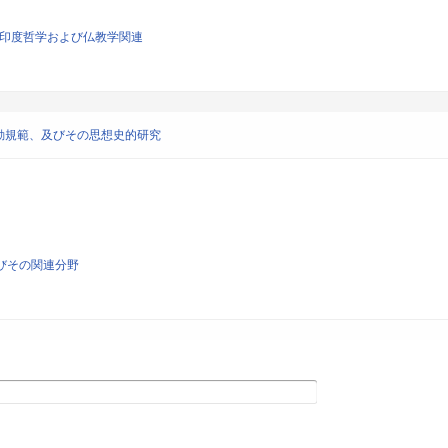
学、印度哲学および仏教学関連
動規範、及びその思想史的研究
よびその関連分野