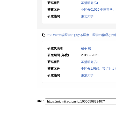
研究種目
基盤研究(C)
審査区分
小区分01020:中国哲
研究機関
東北大学
アジアの伝統医学における医療・医学の倫理と行
研究代表者
横手 裕
研究期間 (年度)
2019 – 2021
研究種目
基盤研究(A)
審査区分
中区分1:思想、芸術お
研究機関
東京大学
URL: