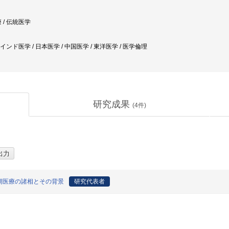
 / 伝統医学
 インド医学 / 日本医学 / 中国医学 / 東洋医学 / 医学倫理
研究成果
(
4
件)
期医療の諸相とその背景
研究代表者