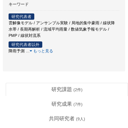
キーワード
研究代表者
雲解像モデル / アンサンブル実験 / 局地的集中豪雨 / 線状降
水帯 / 長期再解析 / 流域平均雨量 / 数値気象予報モデル /
PMP / 線状対流系
研究代表者以外
降雨予測
…
もっと見る
研究課題
(
2
件)
研究成果
(
7
件)
共同研究者
(
9
人)