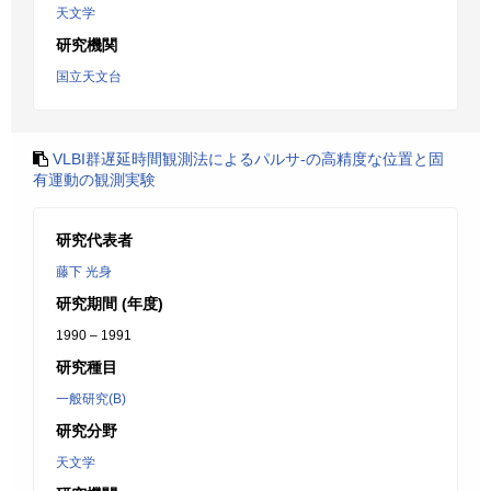
天文学
研究機関
国立天文台
VLBI群遅延時間観測法によるパルサ-の高精度な位置と固
有運動の観測実験
研究代表者
藤下 光身
研究期間 (年度)
1990 – 1991
研究種目
一般研究(B)
研究分野
天文学