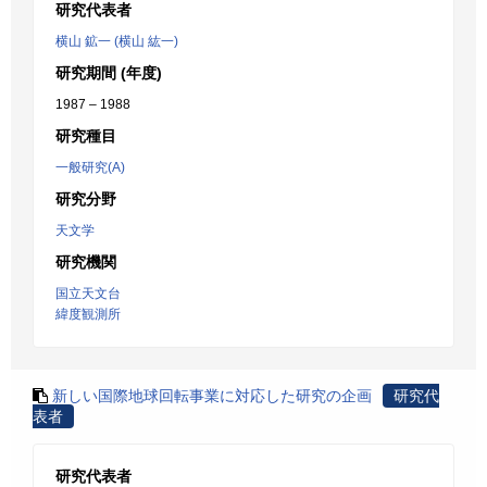
研究代表者
横山 鉱一 (横山 紘一)
研究期間 (年度)
1987 – 1988
研究種目
一般研究(A)
研究分野
天文学
研究機関
国立天文台
緯度観測所
新しい国際地球回転事業に対応した研究の企画
研究代
表者
研究代表者