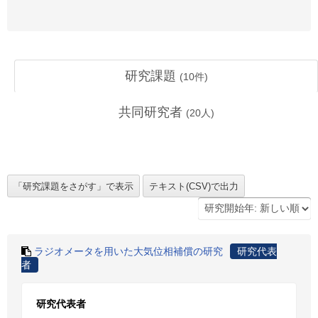
研究課題
(
10
件)
共同研究者
(
20
人)
ラジオメータを用いた大気位相補償の研究
研究代表
者
研究代表者