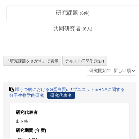
研究課題
(
6
件)
共同研究者
(
6
人)
躁うつ病におけるG蛋白質αサブユニットmRNAに関する
分子生物学的研究
研究代表者
研究代表者
山下 格
研究期間 (年度)