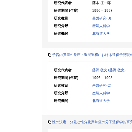
研究代表者
藤本 征一郎
研究期間 (年度)
1996 – 1997
研究種目
基盤研究(B)
研究分野
産婦人科学
研究機関
北海道大学
子宮内膜癌の発癌・進展過程における遺伝子発現
研究代表者
藤野 敬文 (藤野 敬史)
研究期間 (年度)
1996 – 1998
研究種目
基盤研究(C)
研究分野
産婦人科学
研究機関
北海道大学
性の決定・分化と性分化異常症の分子遺伝学的研