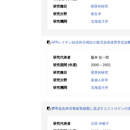
研究種目
萌芽的研究
研究分野
衛生学
研究機関
北海道大学
AFPレクチン結合性分画比の胎児染色体異常症診
研究代表者
藤本 征一郎
研究期間 (年度)
2000 – 2001
研究種目
萌芽的研究
研究分野
産婦人科学
研究機関
北海道大学
臍帯血由来培養破骨細胞に及ぼすエストロゲンの
研究代表者
古田 伊都子