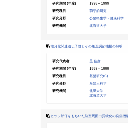
研究期間 (年度)
1998 – 1999
研究種目
萌芽的研究
研究分野
公衆衛生学・健康科学
研究機関
北海道大学
性分化関連遺伝子群とその相互調節機構の解明
研究代表者
星 信彦
研究期間 (年度)
1998 – 1999
研究種目
基盤研究(C)
研究分野
産婦人科学
研究機関
北里大学
北海道大学
ヒツジ胎仔をもちいた脳室周囲白質軟化の発症機