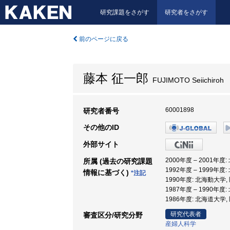
研究課題をさがす
研究者をさがす
前のページに戻る
藤本 征一郎
FUJIMOTO Seiichiroh
60001898
研究者番号
その他のID
外部サイト
2000年度 – 2001年
所属 (過去の研究課題
1992年度 – 1999年度
情報に基づく)
*注記
1990年度: 北海動大学,
1987年度 – 1990年度
1986年度: 北海道大学,
研究代表者
審査区分/研究分野
産婦人科学