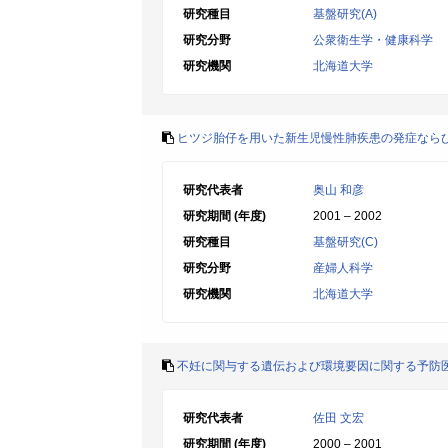
研究種目
基盤研究(A)
研究分野
公衆衛生学・健康科学
研究機関
北海道大学
ヒツジ胎仔を用いた新生児慢性肺疾患の発症なら
研究代表者
奥山 和彦
研究期間 (年度)
2001 – 2002
研究種目
基盤研究(C)
研究分野
産婦人科学
研究機関
北海道大学
不妊に関与する遺伝および環境要因に関する予防
研究代表者
佐田 文宏
研究期間 (年度)
2000 – 2001