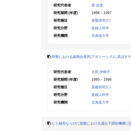
研究代表者
星 信彦
研究期間 (年度)
1996 – 1997
研究種目
基盤研究(C)
研究分野
産婦人科学
研究機関
北海道大学
卵巣における細胞自然死(アポトーシス)に及ぼす
研究代表者
古田 伊都子
研究期間 (年度)
1995 – 1996
研究種目
基盤研究(C)
研究分野
産婦人科学
研究機関
北海道大学
ヒト絨毛ならびに胎盤における遺伝子調節機構に