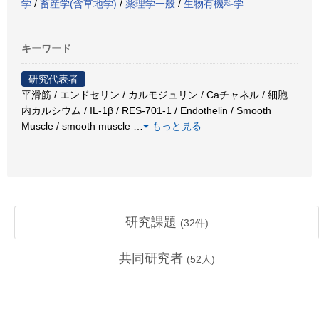
学
/
畜産学(含草地学)
/
薬理学一般
/
生物有機科学
キーワード
研究代表者
平滑筋 / エンドセリン / カルモジュリン / Caチャネル / 細胞
内カルシウム / IL-1β / RES-701-1 / Endothelin / Smooth
Muscle / smooth muscle
…
もっと見る
研究課題
(
32
件)
共同研究者
(
52
人)