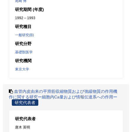
尾崎 博
研究期間 (年度)
1992 – 1993
研究種目
一般研究(B)
研究分野
基礎獣医学
研究機関
東京大学
血管内皮由来の平滑筋収縮物質および弛緩物質の作用機
作に関する研究ー細胞内Ca量および情報伝達系への作用ー
研究代表者
研究代表者
唐木 英明