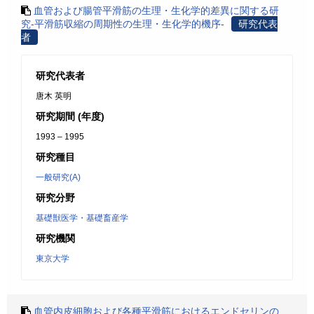
血管および腸管平滑筋の生理・生化学的差異に関する研
究-平滑筋収縮の周期性の生理・生化学的機序-
研究代表
者
研究代表者
唐木 英明
研究期間 (年度)
1993 – 1995
研究種目
一般研究(A)
研究分野
基礎獣医学・基礎畜産学
研究機関
東京大学
血管内皮細胞および各種平滑筋におけるエンドセリンの