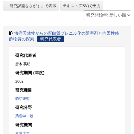
海洋天然物からの蛋白質プレニル化の阻害剤と内因性修
飾物質の探索
研究代表者
研究代表者
唐木 英明
研究期間 (年度)
2002
研究種目
萌芽研究
研究分野
薬理学一般
研究機関
東京大学