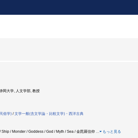
: 静岡大学, 人文学部, 教授
民俗学)
/
文学一般(含文学論・比較文学)・西洋古典
e / Ship / Monster / Goddess / God / Myth / Sea / 金毘羅信仰
…
もっと見る