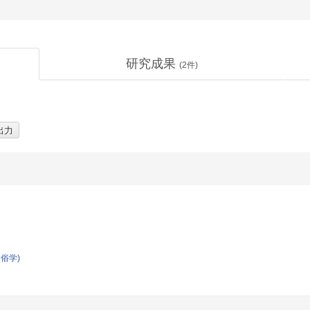
研究成果
(
2
件)
俗学)