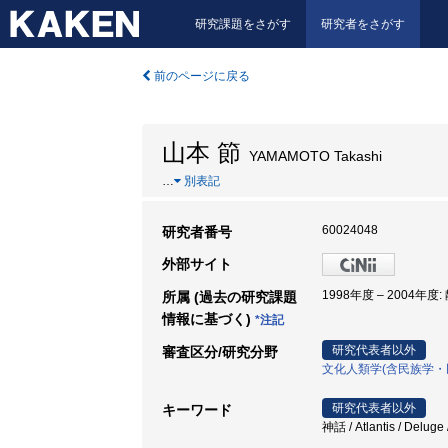
研究課題をさがす
研究者をさがす
前のページに戻る
山本 節
YAMAMOTO Takashi
…
別表記
60024048
研究者番号
外部サイト
1998年度 – 2004年度
所属 (過去の研究課題
情報に基づく)
*注記
研究代表者以外
審査区分/研究分野
文化人類学(含民族学・
研究代表者以外
キーワード
神話 / Atlantis / Delug