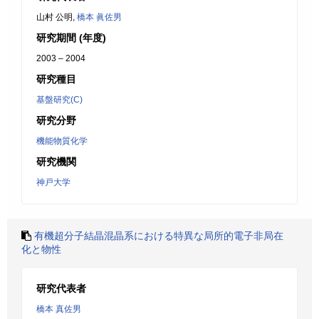
山村 公明,
橋本 眞佐男
研究期間 (年度)
2003 – 2004
研究種目
基盤研究(C)
研究分野
機能物質化学
研究機関
神戸大学
有機超分子結晶混晶系における特異な局所的電子非局在
化と物性
研究代表者
橋本 真佐男