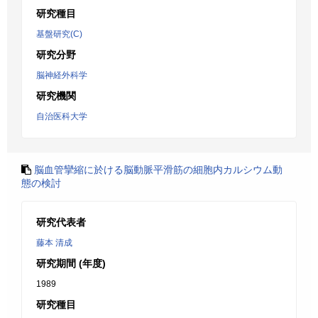
研究種目
基盤研究(C)
研究分野
脳神経外科学
研究機関
自治医科大学
脳血管攣縮に於ける脳動脈平滑筋の細胞内カルシウム動
態の検討
研究代表者
藤本 清成
研究期間 (年度)
1989
研究種目