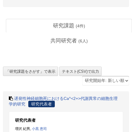
研究課題
(
4
件)
共同研究者
(
6
人)
遅発性神経細胞死におけるCa^<2+>代謝異常の細胞生理
学的研究
研究代表者
研究代表者
増沢 紀男,
小黒 恵司