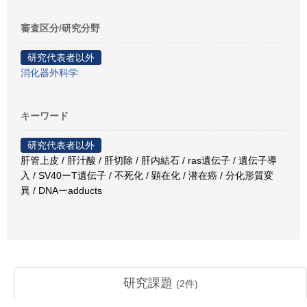
審査区分/研究分野
研究代表者以外
消化器外科学
キーワード
研究代表者以外
肝管上皮 / 肝汁酸 / 肝切除 / 肝内結石 / ras遺伝子 / 遺伝子導
入 / SV40ーT遺伝子 / 不死化 / 顕在化 / 潜在癌 / 分化形質変
異 / DNAーadducts
研究課題
(
2
件)