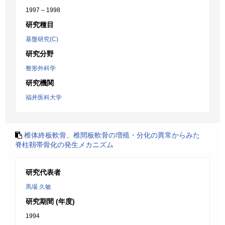
1997 – 1998
研究種目
基盤研究(C)
研究分野
整形外科学
研究機関
福井医科大学
椎体終板軟骨、椎間板軟骨の増殖・分化の異常からみた
脊柱靱帯骨化の発生メカニズム
研究代表者
馬場 久敏
研究期間 (年度)
1994