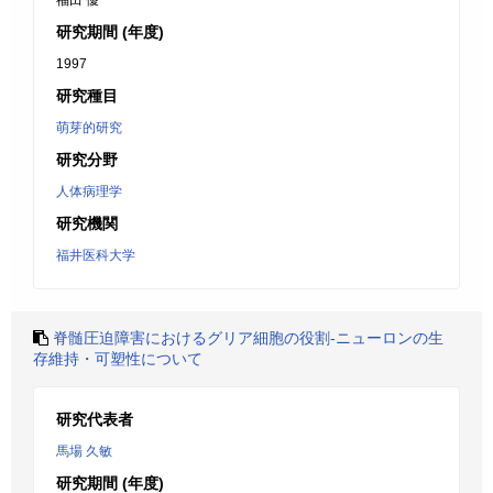
福田 優
研究期間 (年度)
1997
研究種目
萌芽的研究
研究分野
人体病理学
研究機関
福井医科大学
脊髄圧迫障害におけるグリア細胞の役割-ニューロンの生
存維持・可塑性について
研究代表者
馬場 久敏
研究期間 (年度)