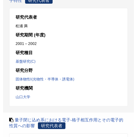
子特性
研究代表者
研究代表者
松浦 満
研究期間 (年度)
2001 – 2002
研究種目
基盤研究(C)
研究分野
固体物性Ⅰ(光物性・半導体・誘電体)
研究機関
山口大学
量子閉じ込め系における電子-格子相互作用とその電子的
性質への影響
研究代表者