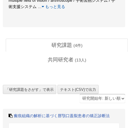
multiple field of vision / arthroscope / 手術習熟システム / 手
術支援システム
…
もっと見る
研究課題
(
4
件)
共同研究者
(
13
人)
瘢痕組織の解析に基づく唇顎口蓋裂患者の矯正診断法