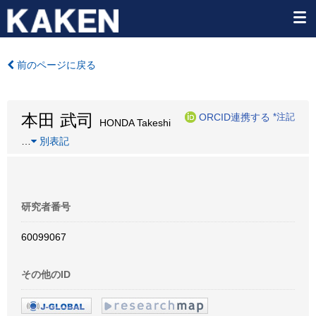
前のページに戻る
本田 武司
ORCID連携する
*注記
HONDA Takeshi
…
別表記
研究者番号
60099067
その他のID