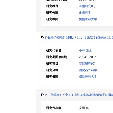
研究種目
基盤研究(C)
研究分野
皮膚科学
研究機関
獨協医科大学
膵臓癌の腫瘍幹細胞分離と分子生物学的解析によ
研究代表者
小林 謙之
研究期間 (年度)
2004 – 2006
研究種目
基盤研究(C)
研究分野
消化器外科学
研究機関
獨協医科大学
ヒト肺癌から分離した新しい転移制御遺伝子の機
研究代表者
安田 真一