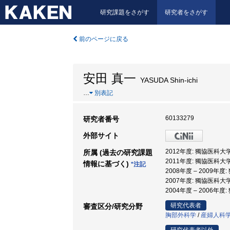
研究課題をさがす
研究者をさがす
前のページに戻る
安田 真一
YASUDA Shin-ichi
…
別表記
60133279
研究者番号
外部サイト
2012年度: 獨協医科大
所属 (過去の研究課題
2011年度: 獨協医科大学
情報に基づく)
*注記
2008年度 – 2009年度
2007年度: 獨協医科大
2004年度 – 2006年
研究代表者
審査区分/研究分野
胸部外科学
/
産婦人科