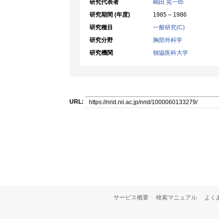
研究代表者
嶋田 晃一郎
研究期間 (年度)
1985 – 1986
研究種目
一般研究(C)
研究分野
胸部外科学
研究機関
独協医科大学
URL:
サービス概要
検索マニュアル
よく