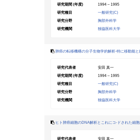
研究期間 (年度)
1994 – 1995
研究種目
一般研究(C)
研究分野
胸部外科学
研究機関
独協医科大学
肺癌の転移機構の分子生物学的解析-特に移動能
研究代表者
安田 真一
研究期間 (年度)
1994 – 1995
研究種目
一般研究(C)
研究分野
胸部外科学
研究機関
独協医科大学
ヒト肺癌細胞のDNA解析とこれにコ-ドされた細
研究代表者
安田 真一