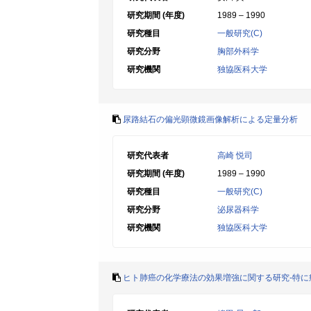
研究期間 (年度)
1989 – 1990
研究種目
一般研究(C)
研究分野
胸部外科学
研究機関
独協医科大学
尿路結石の偏光顕微鏡画像解析による定量分析
研究代表者
高崎 悦司
研究期間 (年度)
1989 – 1990
研究種目
一般研究(C)
研究分野
泌尿器科学
研究機関
独協医科大学
ヒト肺癌の化学療法の効果増強に関する研究-特