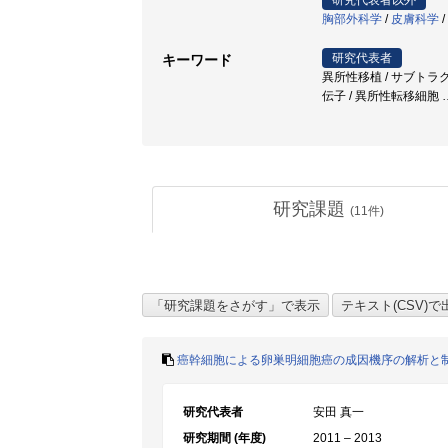
研究代表者以外
胸部外科学
/
皮膚科学
/
研究代表者
キーワード
異所性移植 / サブトラクション法 
伝子 / 異所性転移細胞
研究課題
(
11
件)
癌幹細胞による卵巣明細胞癌の成因機序の解析と
研究代表者
安田 真一
研究期間 (年度)
2011 – 2013