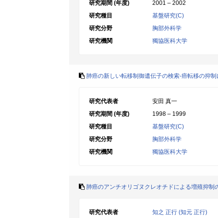
研究期間 (年度)
2001 – 2002
研究種目
基盤研究(C)
研究分野
胸部外科学
研究機関
獨協医科大学
肺癌の新しい転移制御遺伝子の検索-癌転移の抑制
研究代表者
安田 真一
研究期間 (年度)
1998 – 1999
研究種目
基盤研究(C)
研究分野
胸部外科学
研究機関
獨協医科大学
肺癌のアンチオリゴヌクレオチドによる増殖抑制
研究代表者
知之 正行 (知元 正行)