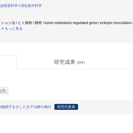
泌尿器科学
/
消化器外科学
/ ヒト肺癌 / 肺癌 / tumor metastasis regulated gene / ectropic inoculat
…
もっと見る
研究成果
(
6
件)
制御因子を介した分子治療の検討
研究代表者