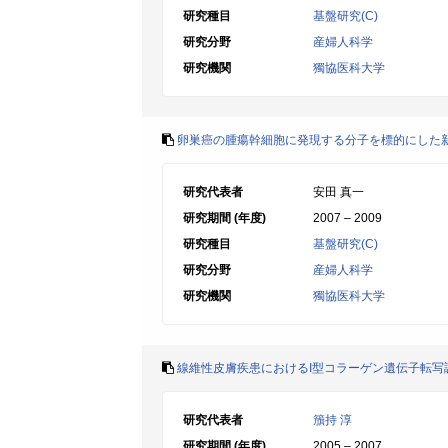
研究種目
基盤研究(C)
研究分野
産婦人科学
研究機関
獨協医科大学
卵巣癌の腫瘍幹細胞に発現する分子を標的にした
研究代表者
安田 真一
研究期間 (年度)
2007 – 2009
研究種目
基盤研究(C)
研究分野
産婦人科学
研究機関
獨協医科大学
線維性皮膚疾患におけるI型コラーゲン遺伝子転写
研究代表者
籏持 淳
研究期間 (年度)
2005 – 2007