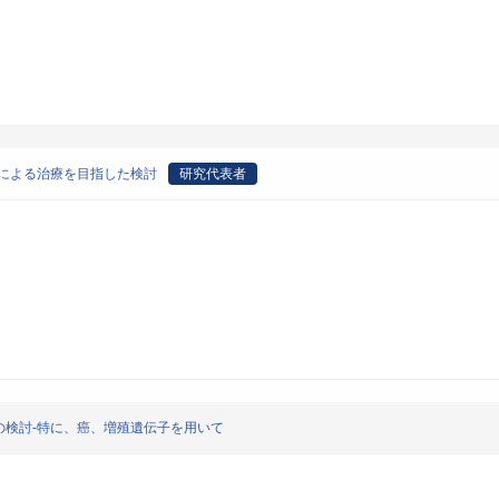
による治療を目指した検討
研究代表者
の検討-特に、癌、増殖遺伝子を用いて