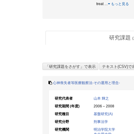
treat
…
もっと見る
研究課題
(
心神喪失者等医療観察法-その運用と理念-
研究代表者
山本 輝之
研究期間 (年度)
2006 – 2008
研究種目
基盤研究(A)
研究分野
刑事法学
研究機関
明治学院大学