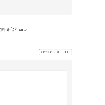
共同研究者
(
31
人)