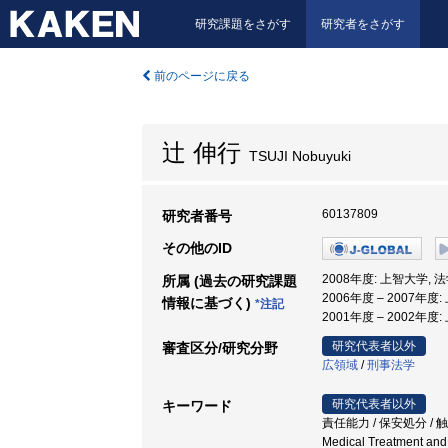
研究課題をさがす
研究者をさがす
前のページに戻る
辻 伸行
TSUJI Nobuyuki
60137809
研究者番号
その他のID
2008年度: 上智大学, 
所属 (過去の研究課題
2006年度 – 2007年
情報に基づく)
*注記
2001年度 – 2002年度
研究代表者以外
審査区分/研究分野
広領域
/
刑事法学
研究代表者以外
キーワード
責任能力 / 保安処分 / 触法精神障害者
Medical Treatment and 