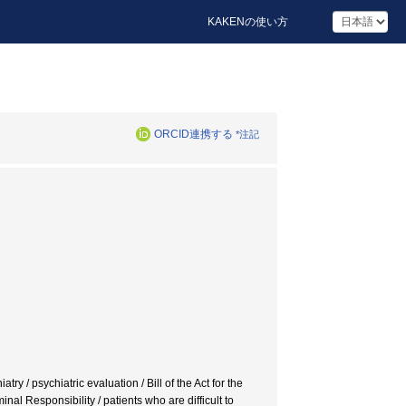
KAKENの使い方
ORCID連携する
*注記
sychiatric evaluation / Bill of the Act for the
 Responsibility / patients who are difficult to