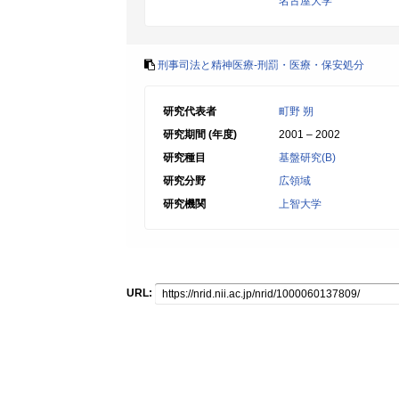
名古屋大学
刑事司法と精神医療-刑罰・医療・保安処分
研究代表者
町野 朔
研究期間 (年度)
2001 – 2002
研究種目
基盤研究(B)
研究分野
広領域
研究機関
上智大学
URL: