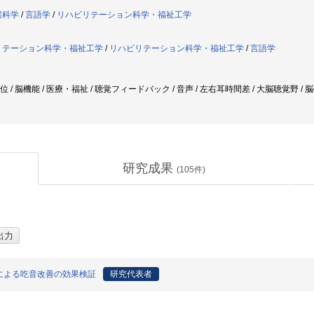
喉科学
/
言語学
/
リハビリテーション科学・福祉工学
リテーション科学・福祉工学
/
リハビリテーション科学・福祉工学
/
言語学
定位 / 脳機能 / 医療・福祉 / 聴覚フィードバック / 音声 / 左右耳時間差 / 大脳聴覚野 /
研究成果
(
105
件)
による吃音改善の効果検証
研究代表者