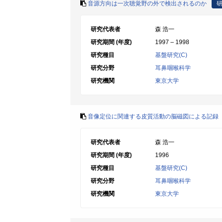
音源方向は一次聴覚野の外で検出されるのか
研究代表者
森 浩一
研究期間 (年度)
1997 – 1998
研究種目
基盤研究(C)
研究分野
耳鼻咽喉科学
研究機関
東京大学
音像定位に関連する皮質活動の脳磁図による記録
研究代表者
森 浩一
研究期間 (年度)
1996
研究種目
基盤研究(C)
研究分野
耳鼻咽喉科学
研究機関
東京大学