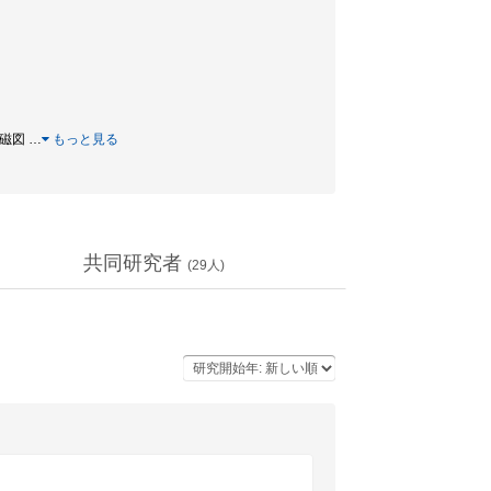
 脳磁図
…
もっと見る
共同研究者
(
29
人)