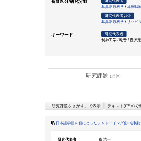
研究代表者
審査区分/研究分野
耳鼻咽喉科学
/
耳鼻咽
研究代表者以外
耳鼻咽喉科学
/
リハビ
研究代表者
キーワード
制御工学 / 吃音 / 音源
研究課題
(
15
件)
日本語学習を範にとったシャドーイング集中訓練
研究代表者
森 浩一