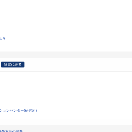
大学
研究代表者
ションセンター(研究所)
操作方法の開発