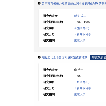
音声外科術後の喉頭機能に関する病態生理学的研
研究代表者
新美 成二
研究期間 (年度)
1996 – 1997
研究種目
基盤研究(B)
研究分野
耳鼻咽喉科学
研究機関
東京大学
脳磁図による音方向感関連皮質活動
研究代表
研究代表者
森 浩一
研究期間 (年度)
1995
研究種目
一般研究(C)
研究分野
耳鼻咽喉科学
研究機関
東京大学