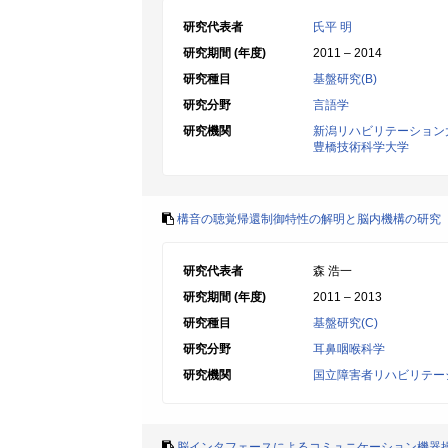
研究代表者
氏平 明
研究期間 (年度)
2011 – 2014
研究種目
基盤研究(B)
研究分野
言語学
研究機関
新潟リハビリテーション
豊橋技術科学大学
構音の聴覚帰還制御特性の解明と脳内機構の研究
研究代表者
森 浩一
研究期間 (年度)
2011 – 2013
研究種目
基盤研究(C)
研究分野
耳鼻咽喉科学
研究機関
国立障害者リハビリテー
脳インタフェースによるコミュニケーション機器