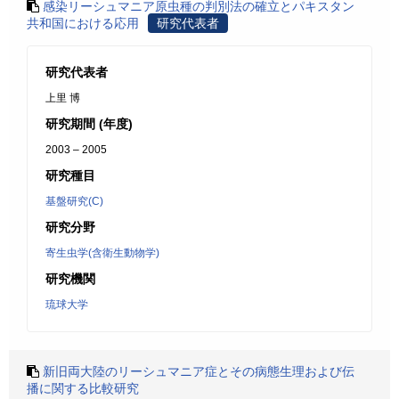
感染リーシュマニア原虫種の判別法の確立とパキスタン
共和国における応用
研究代表者
研究代表者
上里 博
研究期間 (年度)
2003 – 2005
研究種目
基盤研究(C)
研究分野
寄生虫学(含衛生動物学)
研究機関
琉球大学
新旧両大陸のリーシュマニア症とその病態生理および伝
播に関する比較研究