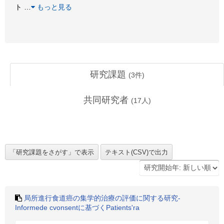
ト
…
もっと見る
研究課題
(
3
件)
共同研究者
(
17
人)
局所進行食道癌の集学的治療の評価に関する研究-
Informede cvonsentに基づくPatients'ra