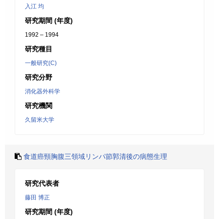
入江 均
研究期間 (年度)
1992 – 1994
研究種目
一般研究(C)
研究分野
消化器外科学
研究機関
久留米大学
食道癌頸胸腹三領域リンパ節郭清後の病態生理
研究代表者
藤田 博正
研究期間 (年度)