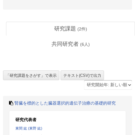
研究課題
(
2
件)
共同研究者
(
6
人)
腎臓を標的とした臓器選択的遺伝子治療の基礎的研究
研究代表者
東間 紘 (東野 紘)