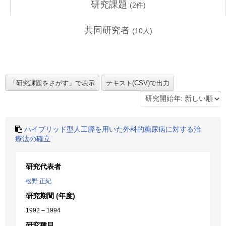
研究課題
(
2
件)
共同研究者
(
10
人)
ハイブリッド型人工膵を用いた外科的糖尿病に対する治
療法の確立
研究代表者
松野 正紀
研究期間 (年度)
1992 – 1994
研究種目