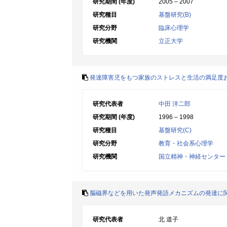
研究期間 (年度)
2005 – 2007
研究種目
基盤研究(B)
研究分野
臨床心理学
研究機関
立正大学
発達障害児をもつ家族のストレスと生活の満足度
研究代表者
中田 洋二郎
研究期間 (年度)
1996 – 1998
研究種目
基盤研究(C)
研究分野
教育・社会系心理学
研究機関
国立精神・神経センター
脳磁界などを用いた発声発語メカニズムの発達に
研究代表者
北 道子