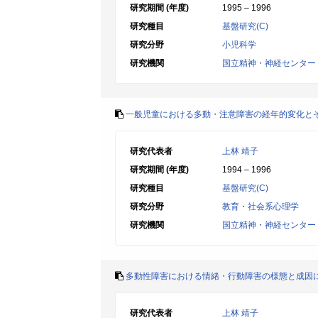
研究期間 (年度)
1995 – 1996
研究種目
基盤研究(C)
研究分野
小児科学
研究機関
国立精神・神経センター
一般児童における多動・注意障害の経年的変化と
研究代表者
上林 靖子
研究期間 (年度)
1994 – 1996
研究種目
基盤研究(C)
研究分野
教育・社会系心理学
研究機関
国立精神・神経センター
多動性障害における情緒・行動障害の様態と成因
研究代表者
上林 靖子