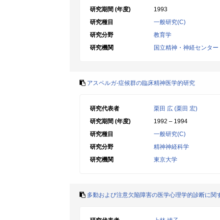
研究期間 (年度)
1993
研究種目
一般研究(C)
研究分野
教育学
研究機関
国立精神・神経センター
アスペルガ-症候群の臨床精神医学的研究
研究代表者
栗田 広 (栗田 宏)
研究期間 (年度)
1992 – 1994
研究種目
一般研究(C)
研究分野
精神神経科学
研究機関
東京大学
多動および注意欠陥障害の医学心理学的診断に関