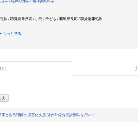
教育学
/
臨床心理学
/
精神神経科学
連電位 / 聴覚誘発反応 / 小児 / 子ども / 脳磁界反応 / 聴覚情報処理
もっと見る
7
件)
価と自己理解の深度化支援-近赤外線分光計測法を用いて-