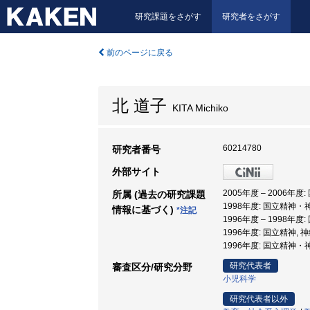
研究課題をさがす
研究者をさがす
前のページに戻る
北 道子
KITA Michiko
60214780
研究者番号
外部サイト
2005年度 – 200
所属 (過去の研究課題
1998年度: 国立精神
情報に基づく)
*注記
1996年度 – 199
1996年度: 国立精神
1996年度: 国立精神
研究代表者
審査区分/研究分野
小児科学
研究代表者以外