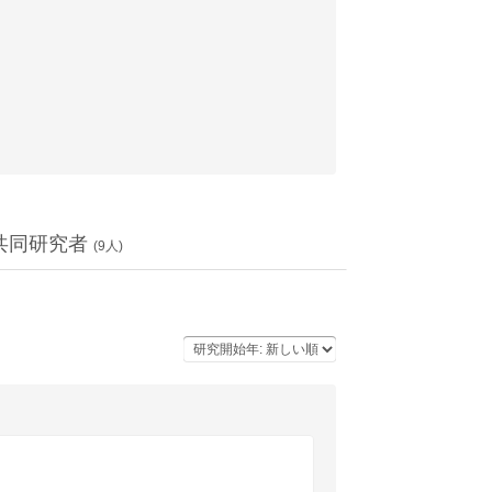
共同研究者
(
9
人)