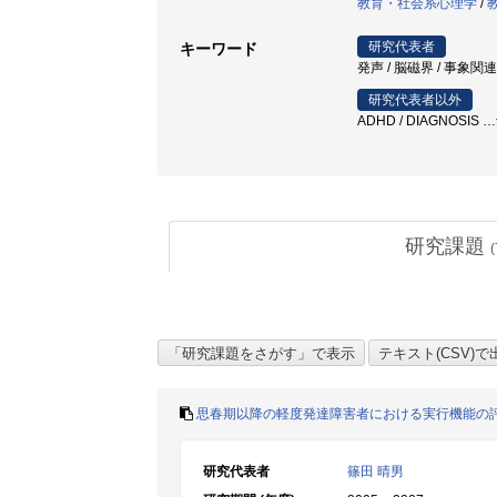
教育・社会系心理学
/
研究代表者
キーワード
発声 / 脳磁界 / 事象関
研究代表者以外
ADHD / DIAGNOSIS
…
研究課題
(
思春期以降の軽度発達障害者における実行機能の評
研究代表者
篠田 晴男