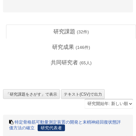
研究課題
(
32
件)
研究成果
(
146
件)
共同研究者
(
65
人)
特定骨格筋可動量測定装置の開発と末梢神経回復状態評
価方法の確立
研究代表者