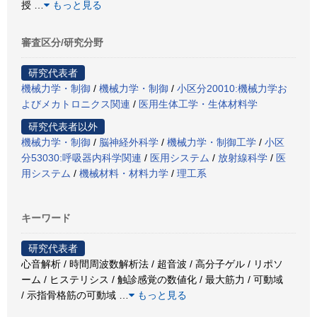
授
…
もっと見る
審査区分/研究分野
研究代表者
機械力学・制御
/
機械力学・制御
/
小区分20010:機械力学お
よびメカトロニクス関連
/
医用生体工学・生体材料学
研究代表者以外
機械力学・制御
/
脳神経外科学
/
機械力学・制御工学
/
小区
分53030:呼吸器内科学関連
/
医用システム
/
放射線科学
/
医
用システム
/
機械材料・材料力学
/
理工系
キーワード
研究代表者
心音解析 / 時間周波数解析法 / 超音波 / 高分子ゲル / リポソ
ーム / ヒステリシス / 触診感覚の数値化 / 最大筋力 / 可動域
/ 示指骨格筋の可動域
…
もっと見る