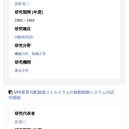
長南 征二
研究期間 (年度)
1992 – 1994
研究種目
試験研究(B)
研究分野
機械力学・制御工学
研究機関
東北大学
MRI装置勾配磁場コイルドラムの振動制御システムの試
作開発
研究代表者
谷 順二