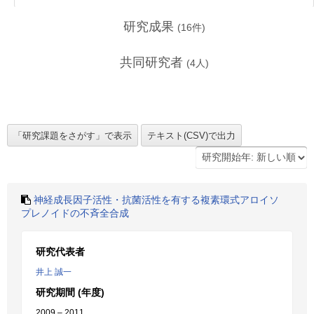
研究成果
(
16
件)
共同研究者
(
4
人)
神経成長因子活性・抗菌活性を有する複素環式アロイソ
プレノイドの不斉全合成
研究代表者
井上 誠一
研究期間 (年度)
2009 – 2011