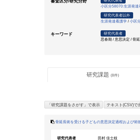
研究代表者
審査区分/研究分野
小区分58070:生涯発
研究代表者以外
生涯発達看護学
/
小区分
研究代表者
キーワード
思春期 / 意思決定 / 骨
研究課題
(
8
件)
骨延長術を受ける子どもの意思決定過程および術
研究代表者
田村 佳士枝