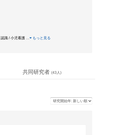
 認識 / 小児看護
…
もっと見る
共同研究者
(
43
人)