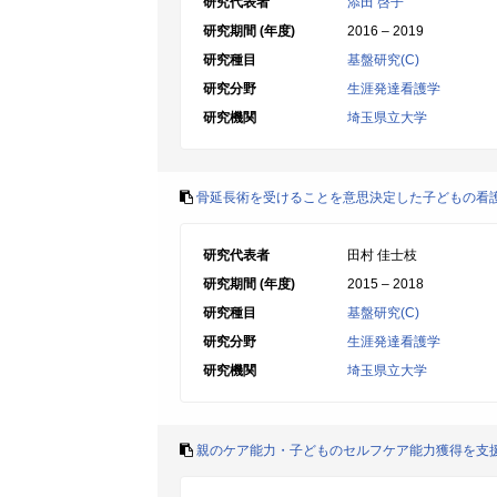
研究代表者
添田 啓子
研究期間 (年度)
2016 – 2019
研究種目
基盤研究(C)
研究分野
生涯発達看護学
研究機関
埼玉県立大学
骨延長術を受けることを意思決定した子どもの看
研究代表者
田村 佳士枝
研究期間 (年度)
2015 – 2018
研究種目
基盤研究(C)
研究分野
生涯発達看護学
研究機関
埼玉県立大学
親のケア能力・子どものセルフケア能力獲得を支