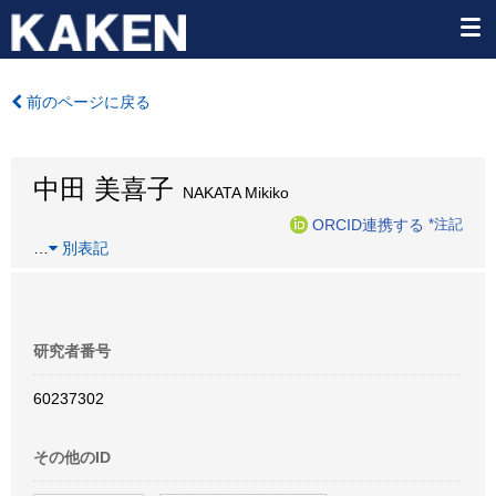
前のページに戻る
中田 美喜子
NAKATA Mikiko
ORCID連携する
*注記
…
別表記
研究者番号
60237302
その他のID