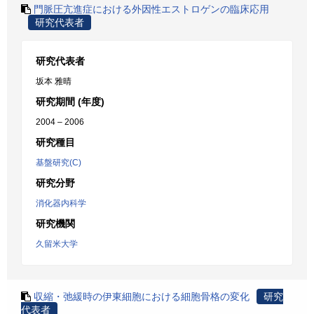
門脈圧亢進症における外因性エストロゲンの臨床応用
研究代表者
研究代表者
坂本 雅晴
研究期間 (年度)
2004 – 2006
研究種目
基盤研究(C)
研究分野
消化器内科学
研究機関
久留米大学
収縮・弛緩時の伊東細胞における細胞骨格の変化
研究
代表者