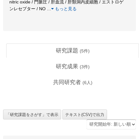
nitric oxide / 門脈圧 / 肝血流 / 肝類洞内皮細胞 / エストロゲ
ンレセプター / NO
…
もっと見る
研究課題
(
5
件)
研究成果
(
3
件)
共同研究者
(
6
人)