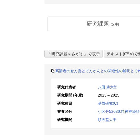
研究課題
(
5
件)
高齢者のせん妄とてんかんとの関連性の解明とそ
研究代表者
八田 耕太郎
研究期間 (年度)
2023 – 2025
研究種目
基盤研究(C)
審査区分
小区分52030:精神神経
研究機関
順天堂大学