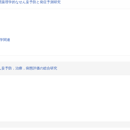
間薬理学的なせん妄予防と発症予測研究
科学関連
ん妄予防，治療，病態評価の総合研究