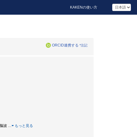
KAKENの使い方
ORCID連携する
*注記
/ 脳波
…
もっと見る