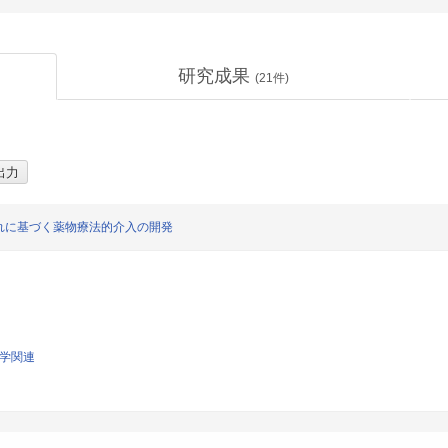
研究成果
(
21
件)
れに基づく薬物療法的介入の開発
科学関連