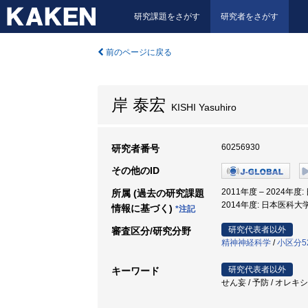
研究課題をさがす
研究者をさがす
前のページに戻る
岸 泰宏
KISHI Yasuhiro
60256930
研究者番号
その他のID
2011年度 – 2024年
所属 (過去の研究課題
2014年度: 日本医科大学
情報に基づく)
*注記
研究代表者以外
審査区分/研究分野
精神神経科学
/
小区分5
研究代表者以外
キーワード
せん妄 / 予防 / オレキ