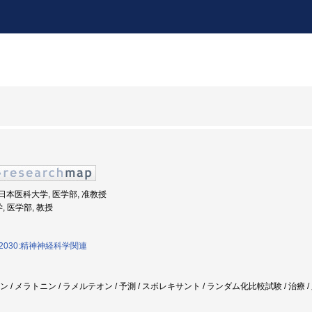
度: 日本医科大学, 医学部, 准教授
, 医学部, 教授
2030:精神神経科学関連
シン / メラトニン / ラメルテオン / 予測 / スボレキサント / ランダム化比較試験 / 治療 