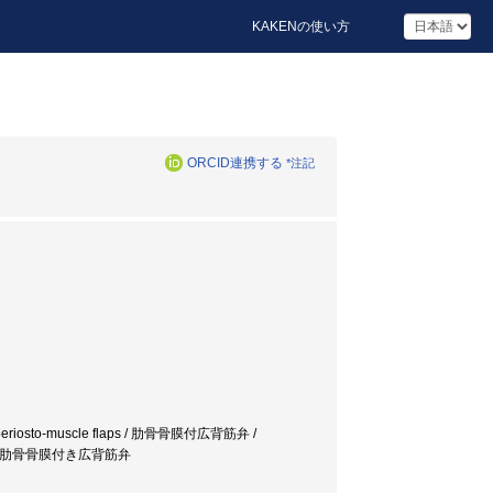
KAKENの使い方
ORCID連携する
*注記
s dorsi periosto-muscle flaps / 肋骨骨膜付広背筋弁 /
 / 肋骨骨膜付き広背筋弁