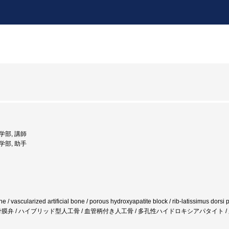
医学部, 講師
医学部, 助手
 bone / vascularized artificial bone / porous hydroxyapatite block / rib-latissimu
付き骨膜弁 / ハイブリッド型人工骨 / 血管柄付き人工骨 / 多孔性ハイドロキシアパタイト