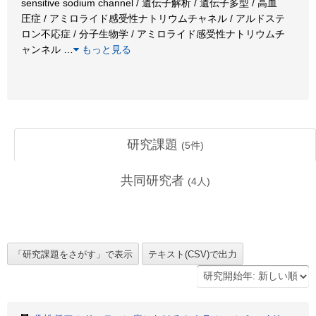
sensitive sodium channel / 遺伝子解析 / 遺伝子多型 / 高血
圧症 / アミロライド感受性ナトリウムチャネル / アルドステ
ロン不応症 / 分子生物学 / アミロライド感受性ナトリウムチ
ャンネル
…
もっと見る
研究課題
(
5
件)
共同研究者
(
4
人)