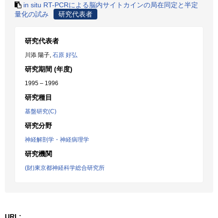
in situ RT-PCRによる脳内サイトカインの局在同定と半定
量化の試み
研究代表者
研究代表者
川添 陽子,
石原 好弘
研究期間 (年度)
1995 – 1996
研究種目
基盤研究(C)
研究分野
神経解剖学・神経病理学
研究機関
(財)東京都神経科学総合研究所
URL: