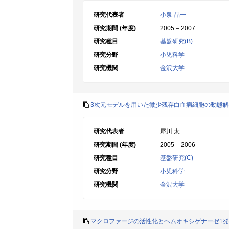
研究代表者
小泉 晶一
研究期間 (年度)
2005 – 2007
研究種目
基盤研究(B)
研究分野
小児科学
研究機関
金沢大学
3次元モデルを用いた微少残存白血病細胞の動態
研究代表者
犀川 太
研究期間 (年度)
2005 – 2006
研究種目
基盤研究(C)
研究分野
小児科学
研究機関
金沢大学
マクロファージの活性化とヘムオキシゲナーゼ1発