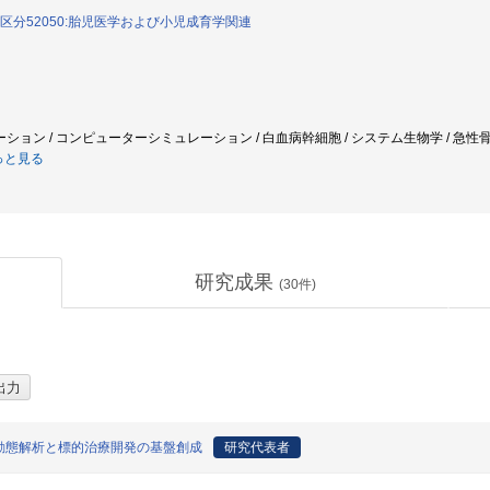
区分52050:胎児医学および小児成育学関連
ン / コンピューターシミュレーション / 白血病幹細胞 / システム生物学 / 急性骨髄性白
っと見る
研究成果
(
30
件)
動態解析と標的治療開発の基盤創成
研究代表者