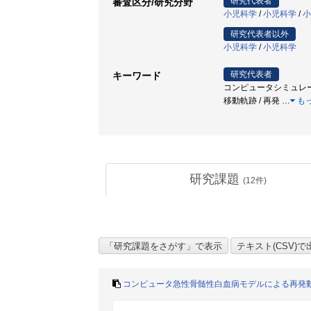
研究代表者
審査区分/研究分野
小児科学
/
小児科学
/
小
研究代表者以外
小児科学
/
小児科学
研究代表者
キーワード
コンピュータシミュレーショ
移動軌跡 / 再発
…
も
研究課題
(
12
件)
コンピュータ急性骨髄性白血病モデルによる再発