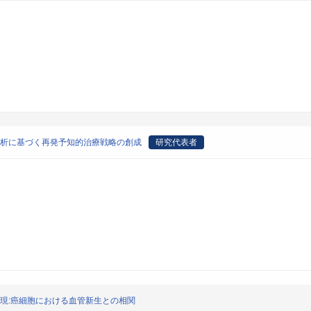
解析に基づく再発予知的治療戦略の創成
研究代表者
現:癌細胞における血管新生との相関