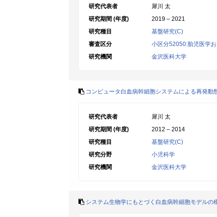
研究代表者
犀川 太
研究期間 (年度)
2019 – 2021
研究種目
基盤研究(C)
審査区分
小区分52050:胎児医
研究機関
金沢医科大学
コンピュータ白血病幹細胞システムによる再発動
研究代表者
犀川 太
研究期間 (年度)
2012 – 2014
研究種目
基盤研究(C)
研究分野
小児科学
研究機関
金沢医科大学
システム生物学にもとづく白血病幹細胞モデルの