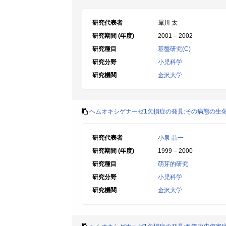
研究代表者
犀川 太
研究期間 (年度)
2001 – 2002
研究種目
基盤研究(C)
研究分野
小児科学
研究機関
金沢大学
ヘムオキシゲナーゼ1欠損症の発見:その病態の生
研究代表者
小泉 晶一
研究期間 (年度)
1999 – 2000
研究種目
萌芽的研究
研究分野
小児科学
研究機関
金沢大学