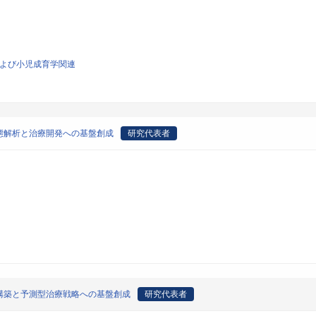
学および小児成育学関連
態解析と治療開発への基盤創成
研究代表者
構築と予測型治療戦略への基盤創成
研究代表者