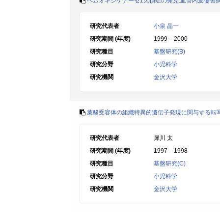
ヘムオキシゲナーゼ1欠損症の発見:血管内皮傷害
研究代表者
小泉 晶一
研究期間 (年度)
1999 – 2000
研究種目
基盤研究(B)
研究分野
小児科学
研究機関
金沢大学
葉酸受容体の組織特異的遺伝子発現に関与する転写
研究代表者
犀川 太
研究期間 (年度)
1997 – 1998
研究種目
基盤研究(C)
研究分野
小児科学
研究機関
金沢大学