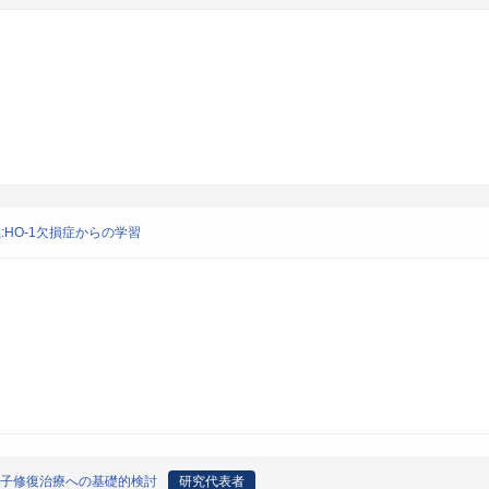
:HO-1欠損症からの学習
伝子修復治療への基礎的検討
研究代表者