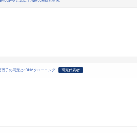
病態の解明と遺伝子治療の基礎的研究
因子の同定とcDNAクローニング
研究代表者